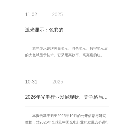
11-02
2025
激光显示：色彩的
激光显示是继黑白显示、彩色显示、数字显示后
的大色域显示技术。它采用高效率、高亮度的红、
绿、蓝三基色激光作为光源，理论...
10-31
2025
2026年光电行业发展现状、竞争格局及未来发展趋势与前景分析
本报告基于截至2025年10月的公开信息与研究
数据，对2026年全球及中国光电行业的发展态势进行
深度剖析。报告预测，...