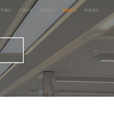
关于我们
产品中心
案例展示
新闻中心
联系我们