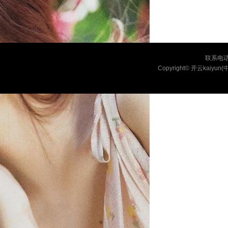
联系电话:4
Copyright© 开云ka