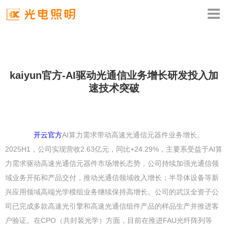
kaiyun官方-AI驱动光通信业务增长研发投入加
速技术突破
开云官方
AI算力需求带动高速光通信元器件业务增长。
2025H1，公司实现营收2.63亿元，同比+24.29%，主要系受益于AI算
力需求驱动高速光通信元器件市场增长态势，公司持续加强光通信领
域业务开拓和产品交付，推动光通信领域收入增长；半导体设备等新
兴应用领域高端光学模组业务继续保持高增长。公司的武汉全资子公
司已完成多款高速光引擎和高速光通信组件产品的样品生产并推进客
户验证。在CPO（共封装光学）方面，目前在推进FAU光纤阵列等