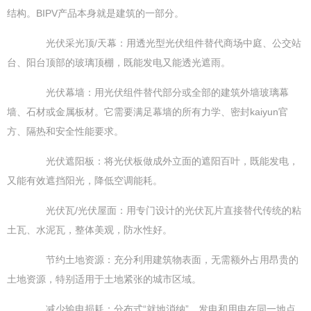
结构。BIPV产品本身就是建筑的一部分。
光伏采光顶/天幕：用透光型光伏组件替代商场中庭、公交站
台、阳台顶部的玻璃顶棚，既能发电又能透光遮雨。
光伏幕墙：用光伏组件替代部分或全部的建筑外墙玻璃幕
墙、石材或金属板材。它需要满足幕墙的所有力学、密封kaiyun官
方、隔热和安全性能要求。
光伏遮阳板：将光伏板做成外立面的遮阳百叶，既能发电，
又能有效遮挡阳光，降低空调能耗。
光伏瓦/光伏屋面：用专门设计的光伏瓦片直接替代传统的粘
土瓦、水泥瓦，整体美观，防水性好。
节约土地资源：充分利用建筑物表面，无需额外占用昂贵的
土地资源，特别适用于土地紧张的城市区域。
减少输电损耗：分布式“就地消纳”，发电和用电在同一地点