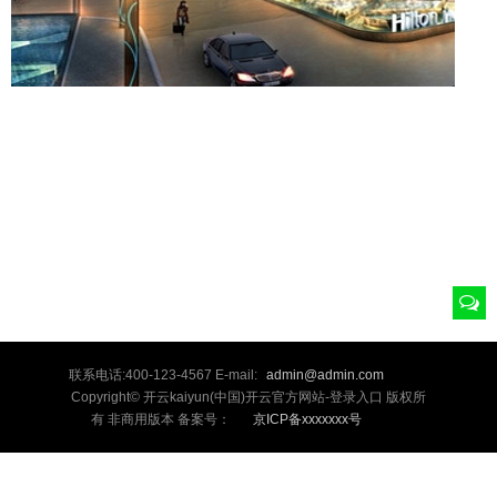
联系电话:400-123-4567 E-mail:
admin@admin.com
Copyright© 开云kaiyun(中国)开云官方网站-登录入口 版权所
有 非商用版本 备案号：
京ICP备xxxxxxx号